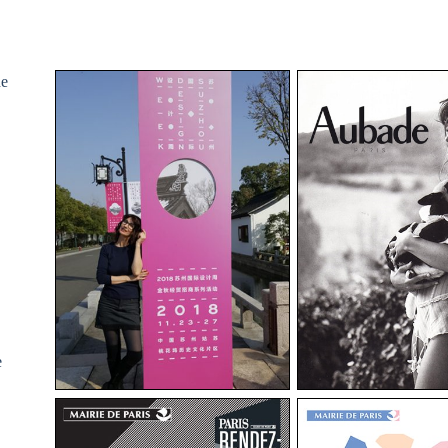
he
Backstage t
e
Aubade
« La Robe de 
e
M6
e