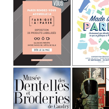
Mercedes
s
Made in Paris
Gallery Ch
Elysée
Performance au Musée
sée
Dali, Paris 18ème.
e