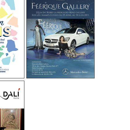
-Benz
amps-
s