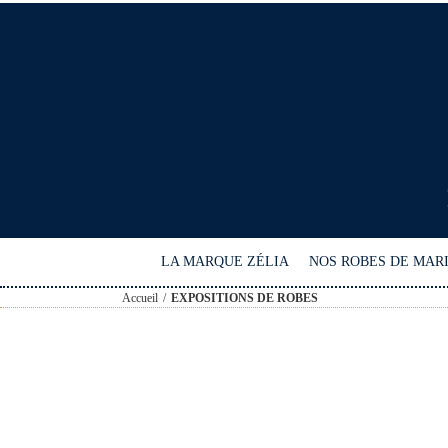
Passer
au
contenu
LA MARQUE ZÉLIA
NOS ROBES DE MAR
Accueil
EXPOSITIONS DE ROBES