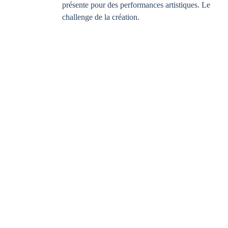
présente pour des performances artistiques. Le
challenge de la création.
Fabriqué à Pari
Exposition au mu
de la dentelle d